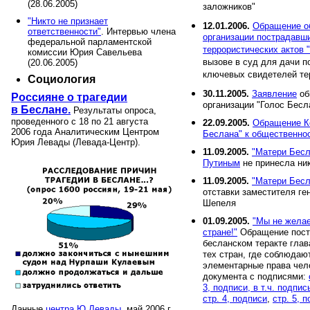
(28.06.2005)
заложников"
"Никто не признает
12.01.2006.
Обращение о
ответственности"
. Интервью члена
организации пострадавш
федеральной парламентской
террористических актов 
комиссии Юрия Савельева
вызове в суд для дачи п
(20.06.2005)
ключевых свидетелей те
Социология
30.11.2005.
Заявление
об
Россияне о трагедии
организации "Голос Бесл
в Беслане.
Результаты опроса,
проведенного с 18 по 21 августа
22.09.2005.
Обращение К
2006 года Аналитическим Центром
Беслана" к общественно
Юрия Левады (Левада-Центр).
11.09.2005.
"Матери Бесл
Путиным
не принесла ник
11.09.2005.
"Матери Бесл
отставки заместителя ге
Шепеля
01.09.2005.
"Мы не желае
стране!"
Обращение пост
бесланском теракте гла
тех стран, где соблюдаю
элементарные права чел
документа с подписями:
3, подписи, в т.ч. подпи
стр. 4, подписи
,
стр. 5, 
Данные
центра Ю.Левады
, май 2006 г.