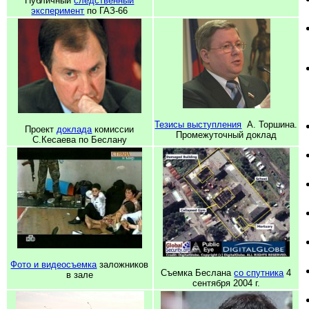
Публичный
следственный
эксперимент
по ГАЗ-66
Тезисы выступления
А. Торшина.
Проект
доклада
комиссии
Промежуточный доклад
С.Кесаева по Беслану
Фото и видеосъемка
заложников
Съемка Беслана
со спутника
4
в зале
сентября 2004 г.