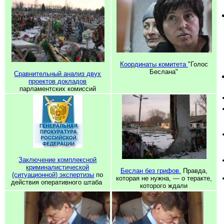
Координаты комитета
"Голос
Беслана"
Сравнительный анализ двух
проектов докладов
парламентских комиссий
Заключение комплексной
криминалистической
Беслан без грифов.
Правда,
(ситуационной) экспертизы
по
которая не нужна, — о теракте,
действия оперативного штаба
которого ждали