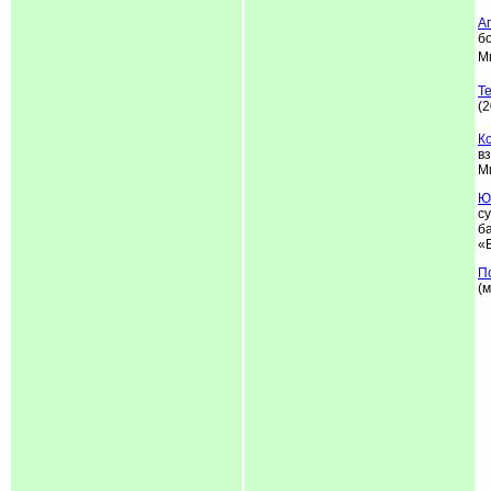
А
б
М
Т
(2
К
в
М
Ю
с
б
«
П
(