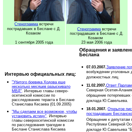
Стенограмма
встречи
пострадавших в Беслане с Д.
Стенограмма
встречи
Козаком
пострадавших в Беслане с Д.
Козаком
1 сентября 2005 года
23 мая 2006 года
Обращения и заявлен
Беслана
07.03.2007.
Заявление по
возбуждении уголовных 
Интервью официальных лиц:
должностных лиц
"Убитого боевика Ходова еще
11.02.2007.
Ответ Парлам
несколько месяцев разыскивало
Северная Осетия-Алания
МВД"
. Интервью главы северо-
осетинской комиссии по
обращение потерпевших 
расследованию теракта в Беслане
доклада Ю.Савельева.
Станислава Кесаева (01.09.2005)
18.01.2007.
Открытое пис
"Мы сделаем все возможное, чтобы
пострадавших Бесланско
установить истину"
. Интервью
Обращение к депутатам 
главы североосетинской комиссии
Республики Северной Ос
по расследования трагедии в
Беслане Станислава Кесаева
докладе Ю.Савельева "Б