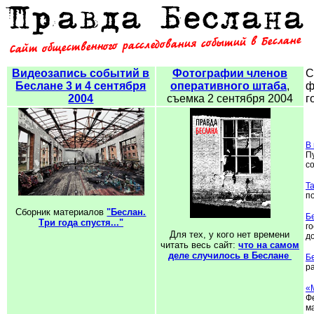
Видеозапись событий в
Фотографии членов
С
Беслане 3 и 4 сентября
оперативного штаба
,
ф
2004
съемка 2 сентября 2004
г
В
П
с
Т
п
Cборник материалов
"Беслан.
Б
Три года спустя..."
г
Для тех, у кого нет времени
д
читать весь сайт:
что на самом
деле случилось в Беслане
Б
ра
«
Ф
м