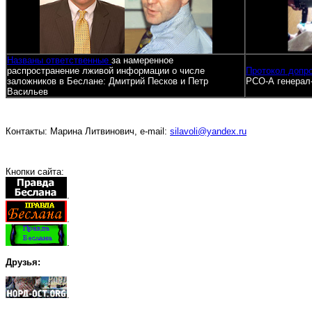
Названы ответственные
за намеренное
распространение лживой информации о числе
Протокол допр
заложников в Беслане: Дмитрий Песков и Петр
РСО-А генерал
Васильев
Контакты: Марина Литвинович, e-mail:
silavoli@yandex.ru
Кнопки сайта:
.
.
.
Друзья:
.