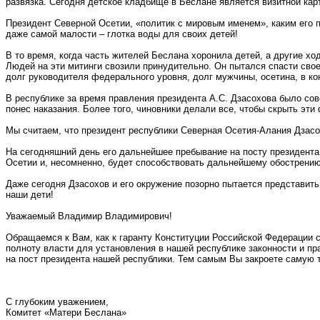
развязка. Сегодня детское кладбище в Беслане является визитной карт
Президент Северной Осетии, «политик с мировым именем», каким его пр
даже самой малости – глотка воды для своих детей!
В то время, когда часть жителей Беслана хоронила детей, а другие хо
Людей на эти митинги свозили принудительно. Он пытался спасти свое
долг руководителя федерального уровня, долг мужчины, осетина, в ко
В республике за время правления президента А.С. Дзасохова было сов
понес наказания. Более того, чиновники делали все, чтобы скрыть эти
Мы считаем, что президент республики Северная Осетия-Алания Дзасох
На сегодняшний день его дальнейшее пребывание на посту президента
Осетии и, несомненно, будет способствовать дальнейшему обострению
Даже сегодня Дзасохов и его окружение позорно пытается представить 
наши дети!
Уважаемый Владимир Владимирович!
Обращаемся к Вам, как к гаранту Конституции Российской Федерации 
полноту власти для установления в нашей республике законности и п
на пост президента нашей республики. Тем самым Вы закроете самую 
С глубоким уважением,
Комитет «Матери Беслана»