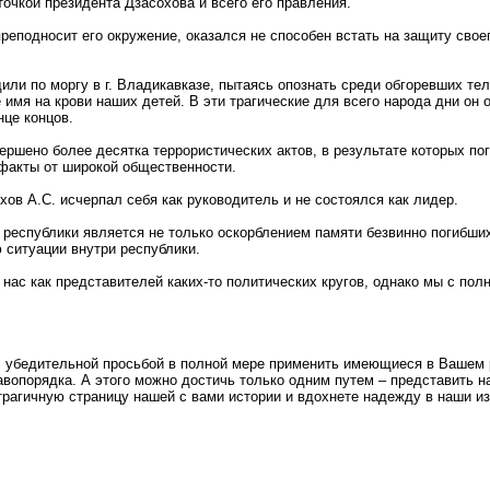
очкой президента Дзасохова и всего его правления.
еподносит его окружение, оказался не способен встать на защиту своег
дили по моргу в г. Владикавказе, пытаясь опознать среди обгоревших т
 имя на крови наших детей. В эти трагические для всего народа дни он 
нце концов.
ершено более десятка террористических актов, в результате которых по
 факты от широкой общественности.
ов А.С. исчерпал себя как руководитель и не состоялся как лидер.
 республики является не только оскорблением памяти безвинно погибши
 ситуации внутри республики.
нас как представителей каких-то политических кругов, однако мы с полн
с убедительной просьбой в полной мере применить имеющиеся в Вашем 
равопорядка. А этого можно достичь только одним путем – представить
трагичную страницу нашей с вами истории и вдохнете надежду в наши и