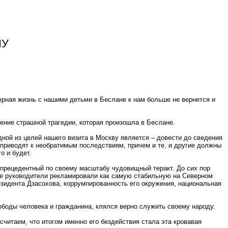
НУ
мерная жизнь с нашими детьми в Беслане к нам больше не вернется и
ение страшной трагедии, которая произошла в Беслане.
ой из целей нашего визита в Москву является – довести до сведения
 приводят к необратимым последствиям, причем и те, и другие должны
о и будет.
прецедентный по своему масштабу чудовищный теракт. До сих пор
тные руководители рекламировали как самую стабильную на Северном
езидента Дзасохова, коррумпированность его окружения, национальная
ободы человека и гражданина, клялся верно служить своему народу.
считаем, что итогом именно его бездействия стала эта кровавая