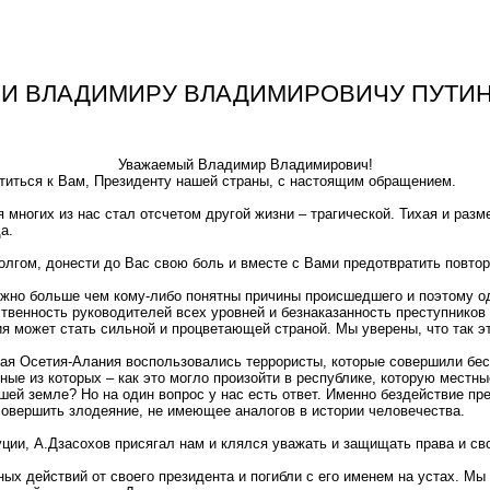
И ВЛАДИМИРУ ВЛАДИМИРОВИЧУ ПУТИ
Уважаемый Владимир Владимирович!
титься к Вам, Президенту нашей страны, с настоящим обращением.
 многих из нас стал отсчетом другой жизни – трагической. Тихая и раз
а.
лгом, донести до Вас свою боль и вместе с Вами предотвратить повтор
но больше чем кому-либо понятны причины происшедшего и поэтому одн
ственность руководителей всех уровней и безнаказанность преступников
я может стать сильной и процветающей страной. Мы уверены, что так эт
ая Осетия-Алания воспользовались террористы, которые совершили бес
вные из которых – как это могло произойти в республике, которую мес
шей земле? Но на один вопрос у нас есть ответ. Именно бездействие пр
совершить злодеяние, не имеющее аналогов в истории человечества.
уции, А.Дзасохов присягал нам и клялся уважать и защищать права и св
х действий от своего президента и погибли с его именем на устах. Мы 