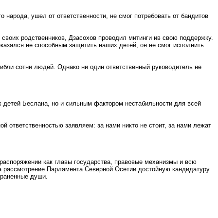
о народа, ушел от ответственности, не смог потребовать от бандитов
ел своих родственников, Дзасохов проводил митинги ив свою поддержку.
оказался не способным защитить наших детей, он не смог исполнить
гибли сотни людей. Однако ни один ответственный руководитель не
х детей Беслана, но и сильным фактором нестабильности для всей
ой ответственностью заявляем: за нами никто не стоит, за нами лежат
распоряжении как главы государства, правовые механизмы и всю
 на рассмотрение Парламента Северной Осетии достойную кандидатуру
зраненные души.