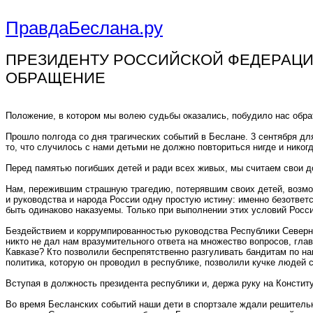
ПравдаБеслана.ру
ПРЕЗИДЕНТУ РОССИЙСКОЙ ФЕДЕРАЦИ
ОБРАЩЕНИЕ
Положение, в котором мы волею судьбы оказались, побудило нас обра
Прошло полгода со дня трагических событий в Беслане. 3 сентября для
то, что случилось с нами детьми не должно повториться нигде и никогд
Перед памятью погибших детей и ради всех живых, мы считаем свои до
Нам, пережившим страшную трагедию, потерявшим своих детей, возмож
и руководства и народа России одну простую истину: именно безответ
быть одинаково наказуемы. Только при выполнении этих условий Росси
Бездействием и коррумпированностью руководства Республики Северн
никто не дал нам вразумительного ответа на множество вопросов, гла
Кавказе? Кто позволили беспрепятственно разгуливать бандитам по на
политика, которую он проводил в республике, позволили кучке людей 
Вступая в должность президента республики и, держа руку на Констит
Во время Бесланских событий наши дети в спортзале ждали решительны